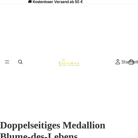
🚚 Kostenloser Versand ab 50 €
🚚 Kostenloser Versand ab 50 €
Startsei
Doppelseitiges Medallion
Blume-des-Lebens