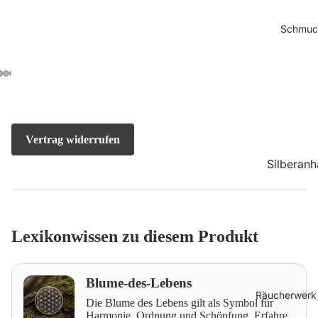
Kleider
Schmuc
Röcke
Hosen &
Pumphos
Herrenmo
Vertrag widerrufen
Herren T-
Shirts
Silberan
er
Herren
Longslee
Ketten
Herren
Ohrsteck
Lexikonwissen zu diesem Produkt
Jacken
Ohrhänge
Herren
Creolen
Blume-des-Lebens
Hosen
Räucherwerk 
Holz- &
Die Blume des Lebens gilt als Symbol für
Herren
Harmonie, Ordnung und Schöpfung. Erfahre
Natursch