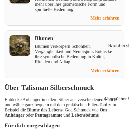
Accessoi
mehr über ihre geometrische Form und
k
spirituelle Bedeutung.
Armbände
Mehr erfahren
Armreife
Fußkettc
Blumen
Edelstein
Räuchers
Blumen verkörpern Schönheit,
änger
Vergänglichkeit und Neubeginn. Entdecke
chen
ihre symbolische Bedeutung in Kultur,
Lebensb
Ritualen und Alltag.
Räucherk
Kelten
l
Mehr erfahren
Wikinger
Räucherh
e, Kräuter
Über Talisman Silberschmuck
Anker &
Hölzer
Maritim
Wandtücher 
Entdecke Anhänger in edlem Silber aus verschiedenen Epochen
Räuchers
Krafttiere
und wähle ganz bequem mit dem praktischen Filter-Tool zum
chenhalte
Beispiel die
Blume des Lebens,
Goa Schmuck wie
Om
Fabelwes
Anhänger
oder
Pentagramme
und
Lebensbäume
Duftöle
Orientali
Für dich vorgeschlagen
Duftlamp