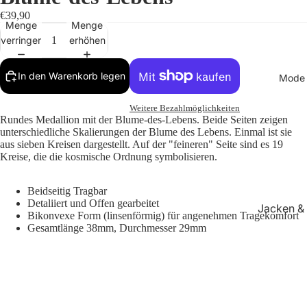
€39,90
Menge
Menge
verringern
erhöhen
In den Warenkorb legen
Mode
Weitere Bezahlmöglichkeiten
Rundes Medallion mit der Blume-des-Lebens. Beide Seiten zeigen
unterschiedliche Skalierungen der Blume des Lebens. Einmal ist sie
aus sieben Kreisen dargestellt. Auf der "feineren" Seite sind es 19
Kreise, die die kosmische Ordnung symbolisieren.
Beidseitig Tragbar
Detaliiert und Offen gearbeitet
Jacken &
Bikonvexe Form (linsenförmig) für angenehmen Tragekomfort
Mäntel
Gesamtlänge 38mm, Durchmesser 29mm
Tops & T-
Shirts
Longslee
& Pullove